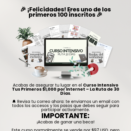
🎉 ¡Felicidades! Eres uno de los
primeros 100 inscritos 🎉
Acabas de asegurar tu lugar en el
Curso Intensivo
Tus Primeros $1,000 por Internet – La Ruta de 30
Días
.
🔔 Revisa tu correo ahora: te enviamos un email con
todos los accesos y los pasos que debes seguir para
participar activamente.
IMPORTANTE:
¡Acabas de ganar una beca!
Este curso normalmente se vende por $97 USD, pero