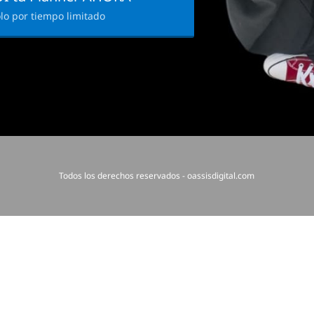
lo por tiempo limitado
Todos los derechos reservados - oassisdigital.com